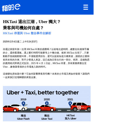
HKTaxi 退出江湖，Uber 獨大？
乘客與司機如何自處
？
HKTaxi 停運與 Uber 整合事件全解析
2025年2月4日週二 上午5:24 [EST]
你還記得當年第一次用 HKTaxi 叫車的感覺嗎？以前每次趕時間，總要在街邊揮手攔
的士，還得看運氣，遇上繁忙時間可能要等上十幾分鐘。後來 HKTaxi 出現了，只要
動動手指就能輕鬆叫車，不僅能選擇折扣，還可以提前知道大概車資，讓搭的士變得
前所未有的方便。對不少香港人來說，這已成為日常出行的一部分。然而，這個熟悉
的應用程式即將正式告別，2025 年 4 月 1 日起，HKTaxi 停運，所有業務將整合至
Uber，象徵著香港的士市場進入新的時代。
這個變化意味著什麼？它如何影響乘客與司機？未來的士市場又將如何發展？讓我們
一起來探討這場轉變的來龍去脈。