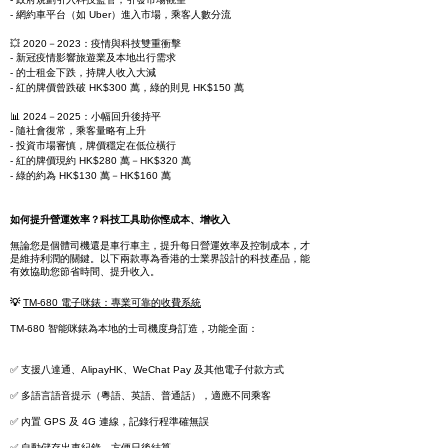
- 網約車平台（如 Uber）進入市場，乘客人數分流
💥 2020－2023：疫情與科技雙重衝擊
- 新冠疫情影響旅遊業及本地出行需求
- 的士租金下跌，持牌人收入大減
- 紅的牌價曾跌破 HK$300 萬，綠的則見 HK$150 萬
📊 2024－2025：小幅回升後持平
- 隨社會復常，乘客量略有上升
- 投資市場審慎，牌價穩定在低位橫行
- 紅的牌價現約 HK$280 萬－HK$320 萬
- 綠的約為 HK$130 萬－HK$160 萬
如何提升營運效率？科技工具助你慳成本、增收入
無論您是個體司機還是車行車主，提升每日營運效率及控制成本，才
是維持利潤的關鍵。以下兩款專為香港的士業界設計的科技產品，能
有效協助您節省時間、提升收入。
💡 
TM-680 電子咪錶：專業可靠的收費系統
TM-680 智能咪錶為本地的士司機度身訂造，功能全面：
✅ 支援八達通、AlipayHK、WeChat Pay 及其他電子付款方式
✅ 多語言語音提示（粵語、英語、普通話），適應不同乘客
✅ 內置 GPS 及 4G 連線，記錄行程準確無誤
✅ 自動儲存出車紀錄，方便日後結算