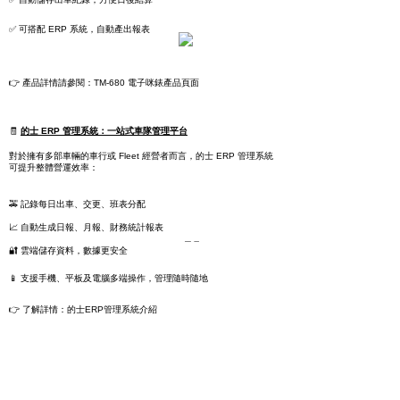
✅ 可搭配 ERP 系統，自動產出報表
👉 產品詳情請參閱：TM-680 電子咪錶產品頁面
🧾 
的士 ERP 管理系統：一站式車隊管理平台
對於擁有多部車輛的車行或 Fleet 經營者而言，的士 ERP 管理系統
可提升整體營運效率：
🚕 記錄每日出車、交更、班表分配
📈 自動生成日報、月報、財務統計報表
🔐 雲端儲存資料，數據更安全
📱 支援手機、平板及電腦多端操作，管理隨時隨地
👉 了解詳情：的士ERP管理系統介紹
立即預約安裝，搶先一步▶
https://bit.ly/3Cs4vQe
優惠詳情▶ [
按此進入
]