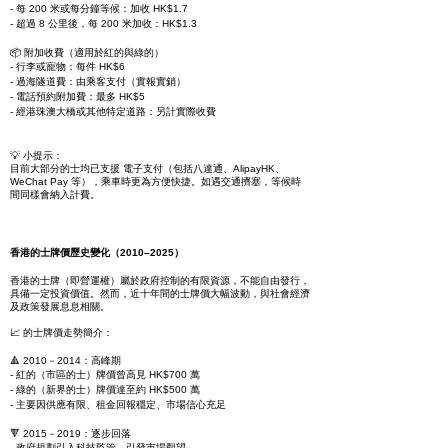
- 每 200 米或每分鐘等候：加收 HK$1.7
- 超過 8 公里後，每 200 米加收：HK$1.3
📦 附加收費（適用於紅的與綠的）
- 行李或寵物：每件 HK$6
- 過海隧道費：由乘客支付（實報實銷）
- 電話預約附加費：最多 HK$5
- 經港珠澳大橋或其他特定道路：另計實際收費
💡 小提示：
目前大部分的士均已支援 電子支付（包括八達通、AlipayHK、
WeChat Pay 等），乘車時更為方便快捷。如遇交通擠塞，等候時
間同樣會納入計費。
香港的士牌價歷史變化（2010–2025）
香港的士牌（即營運權）屬於政府控制的有限資源，不能自由發行，
具備一定投資價值。然而，近十年間的士牌價大幅波動，與社會經濟
及政策發展息息相關。
📈 的士牌價走勢簡介：
🔺 2010－2014：高峰期
- 紅的（市區的士）牌價曾高見 HK$700 萬
- 綠的（新界的士）牌價達至約 HK$500 萬
- 主要因供應有限、租金回報穩定、市場信心充足
🔻 2015－2019：逐步回落
- 政府規劃引入科技監管，引發市場觀望