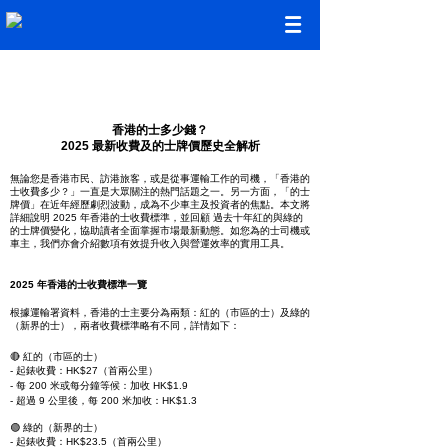
香港的士多少錢？
2025 最新收費及的士牌價歷史全解析
無論您是香港市民、訪港旅客，或是從事運輸工作的司機，「香港的
士收費多少？」一直是大眾關注的熱門話題之一。另一方面，「的士
牌價」在近年經歷劇烈波動，成為不少車主及投資者的焦點。本文將
詳細說明 2025 年香港的士收費標準，並回顧 過去十年紅的與綠的
的士牌價變化，協助讀者全面掌握市場最新動態。如您為的士司機或
車主，我們亦會介紹數項有效提升收入與營運效率的實用工具。
2025 年香港的士收費標準一覽
根據運輸署資料，香港的士主要分為兩類：紅的（市區的士）及綠的
（新界的士），兩者收費標準略有不同，詳情如下：
🔴 紅的（市區的士）
- 起錶收費：HK$27（首兩公里）
- 每 200 米或每分鐘等候：加收 HK$1.9
- 超過 9 公里後，每 200 米加收：HK$1.3
🟢 綠的（新界的士）
- 起錶收費：HK$23.5（首兩公里）